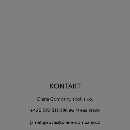
Z
á
p
a
KONTAKT
t
í
Diana Company, spol. s r.o.
+420 222 511 196
(Po-Pá 9:00-15:00h)
jsmetuprovas@diana-company.cz