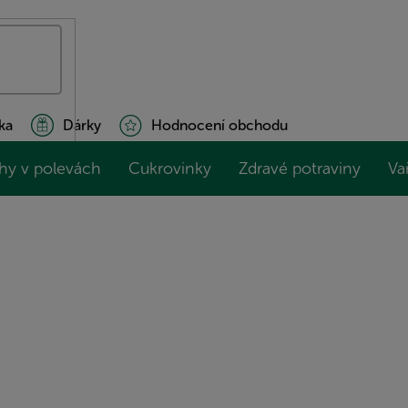
ka
Dárky
Hodnocení obchodu
hy v polevách
Cukrovinky
Zdravé potraviny
Va