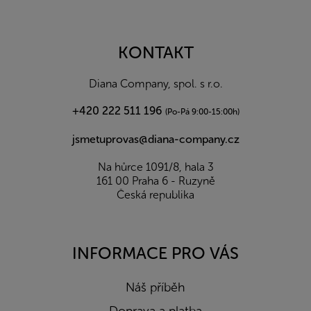
Z
á
p
a
KONTAKT
t
í
Diana Company, spol. s r.o.
+420 222 511 196
(Po-Pá 9:00-15:00h)
jsmetuprovas@diana-company.cz
Na hůrce 1091/8, hala 3
161 00 Praha 6 - Ruzyně
Česká republika
INFORMACE PRO VÁS
Náš příběh