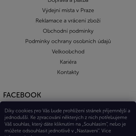
Doprava a platba
Výdejní místa v Praze
Reklamace a vrácení zboží
Obchodní podmínky
Podmínky ochrany osobních údajů
Velkoobchod
Kariéra
Kontakty
FACEBOOK
Díky cookies pro Vás bude prohlížení stránek příjemnější a
jednodušší. Ke zpracování některých z nich potřebujeme
Váš souhlas, který dáte kliknutím na „Souhlasím“, nebo je
můžete odsouhlasit jednotlivě v „Nastavení“.
Více