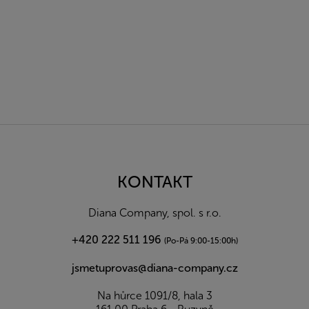
Z
á
p
a
KONTAKT
t
í
Diana Company, spol. s r.o.
+420 222 511 196
(Po-Pá 9:00-15:00h)
jsmetuprovas@diana-company.cz
Na hůrce 1091/8, hala 3