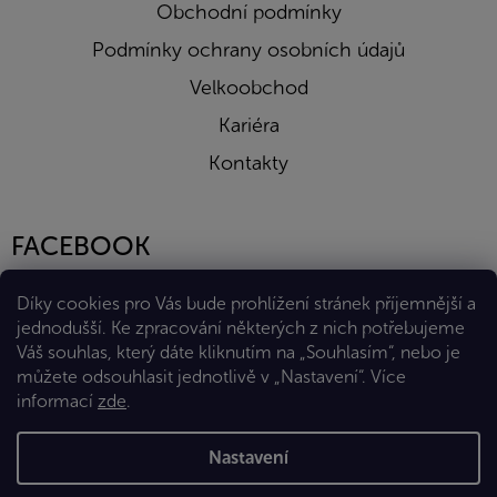
Obchodní podmínky
Podmínky ochrany osobních údajů
Velkoobchod
Kariéra
Kontakty
FACEBOOK
Díky cookies pro Vás bude prohlížení stránek příjemnější a
jednodušší. Ke zpracování některých z nich potřebujeme
Váš souhlas, který dáte kliknutím na „Souhlasím“, nebo je
můžete odsouhlasit jednotlivě v „Nastavení“.
Více
informací
zde
.
Vytvořil Shoptet Premium
Nastavení