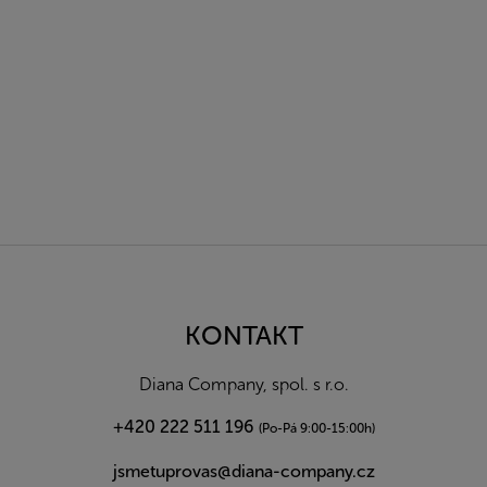
Z
á
p
a
KONTAKT
t
í
Diana Company, spol. s r.o.
+420 222 511 196
(Po-Pá 9:00-15:00h)
jsmetuprovas@diana-company.cz