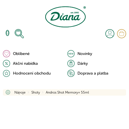
Přejít
na
obsah
N
K
Oblíbené
Novinky
Akční nabídka
Dárky
Hodnocení obchodu
Doprava a platba
Domů
Nápoje
Shoty
Andros Shot Memory+ 55ml