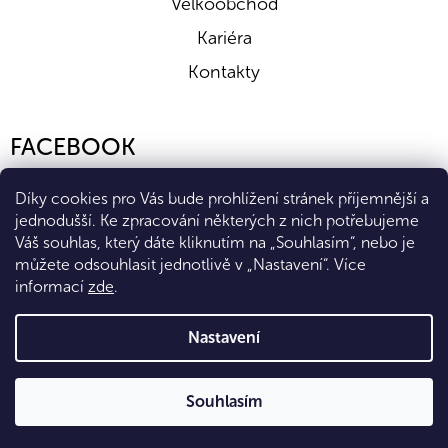
Velkoobchod
Kariéra
Kontakty
FACEBOOK
Díky cookies pro Vás bude prohlížení stránek příjemnější a
jednodušší. Ke zpracování některých z nich potřebujeme
Váš souhlas, který dáte kliknutím na „Souhlasím“, nebo je
můžete odsouhlasit jednotlivě v „Nastavení“.
Více
informací
zde
.
Vytvořil Shoptet Premium
Nastavení
Copyright 2026
Eshop Diana Company, spol. s r.o.
. Všechna
Souhlasím
práva vyhrazena.