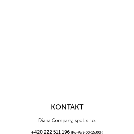
Z
á
p
a
KONTAKT
t
í
Diana Company, spol. s r.o.
+420 222 511 196
(Po-Pá 9:00-15:00h)