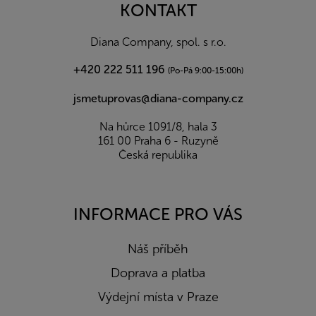
a
KONTAKT
t
í
Diana Company, spol. s r.o.
+420 222 511 196
(Po-Pá 9:00-15:00h)
jsmetuprovas@diana-company.cz
Na hůrce 1091/8, hala 3
161 00 Praha 6 - Ruzyně
Česká republika
INFORMACE PRO VÁS
Náš příběh
Doprava a platba
Výdejní místa v Praze