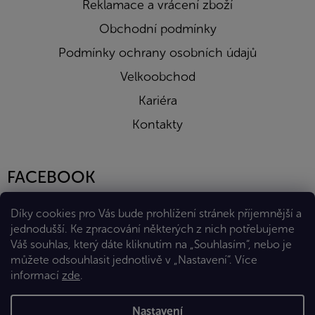
Reklamace a vrácení zboží
Obchodní podmínky
Podmínky ochrany osobních údajů
Velkoobchod
Kariéra
Kontakty
FACEBOOK
Díky cookies pro Vás bude prohlížení stránek příjemnější a
jednodušší. Ke zpracování některých z nich potřebujeme
Váš souhlas, který dáte kliknutím na „Souhlasím“, nebo je
můžete odsouhlasit jednotlivě v „Nastavení“.
Více
informací
zde
.
Vytvořil Shoptet Premium
Nastavení