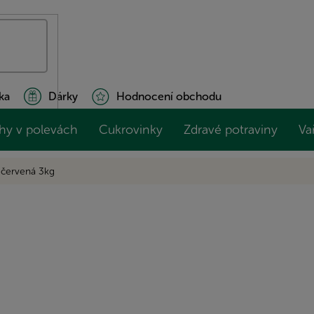
ka
Dárky
Hodnocení obchodu
hy v polevách
Cukrovinky
Zdravé potraviny
Va
 červená 3kg