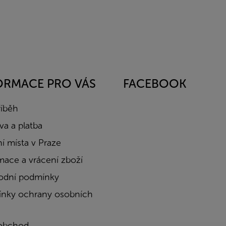
ORMACE PRO VÁS
FACEBOOK
říběh
a a platba
í místa v Praze
mace a vrácení zboží
dní podmínky
nky ochrany osobních
obchod