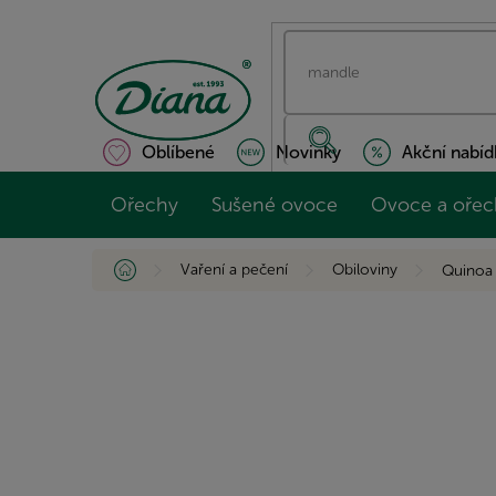
Přejít
na
obsah
Oblíbené
Novinky
Akční nabíd
Ořechy
Sušené ovoce
Ovoce a ořec
Domů
Vaření a pečení
Obiloviny
Quinoa