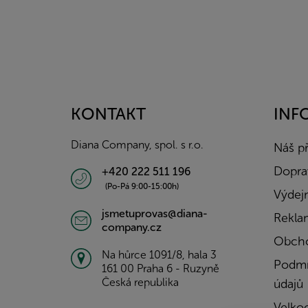
Z
á
p
a
KONTAKT
INF
t
í
Diana Company, spol. s r.o.
Náš p
Doprav
+420 222 511 196
(Po-Pá 9:00-15:00h)
Výdejn
jsmetuprovas@diana-
Rekla
company.cz
Obcho
Na hůrce 1091/8, hala 3
Podmí
161 00 Praha 6 - Ruzyně
Česká republika
údajů
Velko