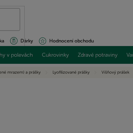
ka
Dárky
Hodnocení obchodu
hy v polevách
Cukrovinky
Zdravé potraviny
Va
šené mrazem) a prášky
Lyofilizované prášky
Višňový prášek