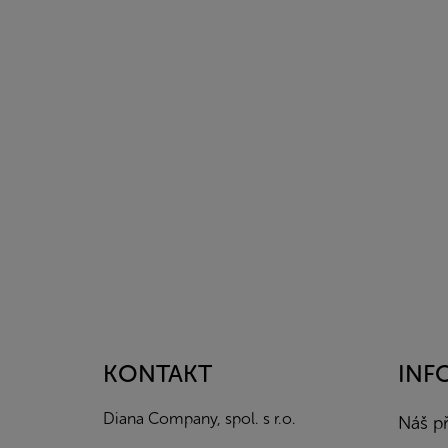
Z
á
p
a
KONTAKT
INF
t
í
Diana Company, spol. s r.o.
Náš p