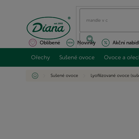
Přejít
na
obsah
Oblíbené
Novinky
Akční nabíd
Ořechy
Sušené ovoce
Ovoce a ořec
Domů
Sušené ovoce
Lyofilizované ovoce (su