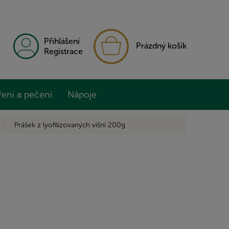
NÁKUPNÍ
Přihlášení
Prázdný košík
KOŠÍK
Registrace
ření a pečení
Nápoje
Prášek z lyofilizovaných višní 200g