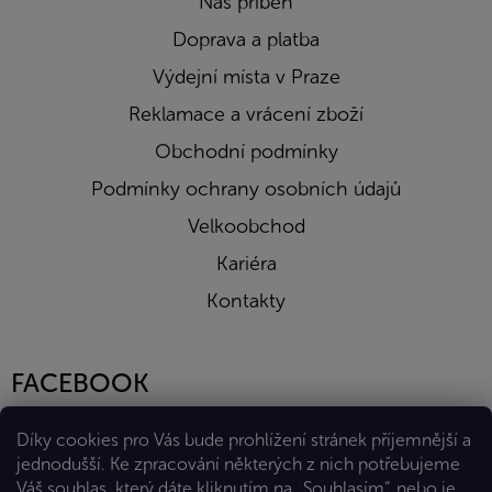
Náš příběh
Doprava a platba
Výdejní místa v Praze
Reklamace a vrácení zboží
Obchodní podmínky
Podmínky ochrany osobních údajů
Velkoobchod
Kariéra
Kontakty
FACEBOOK
Díky cookies pro Vás bude prohlížení stránek příjemnější a
jednodušší. Ke zpracování některých z nich potřebujeme
Váš souhlas, který dáte kliknutím na „Souhlasím“, nebo je