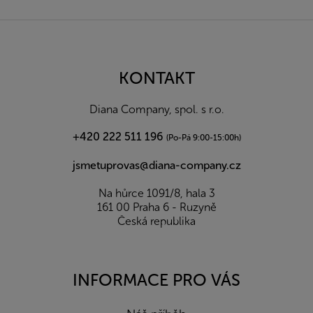
Z
á
p
a
KONTAKT
t
í
Diana Company, spol. s r.o.
+420 222 511 196
(Po-Pá 9:00-15:00h)
jsmetuprovas@diana-company.cz
Na hůrce 1091/8, hala 3
161 00 Praha 6 - Ruzyně
Česká republika
INFORMACE PRO VÁS