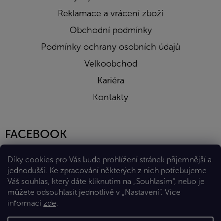
Reklamace a vrácení zboží
Obchodní podmínky
Podmínky ochrany osobních údajů
Velkoobchod
Kariéra
Kontakty
FACEBOOK
Díky cookies pro Vás bude prohlížení stránek příjemnější a
jednodušší. Ke zpracování některých z nich potřebujeme
Váš souhlas, který dáte kliknutím na „Souhlasím“, nebo je
můžete odsouhlasit jednotlivě v „Nastavení“.
Více
informací
zde
.
Vytvořil Shoptet Premium