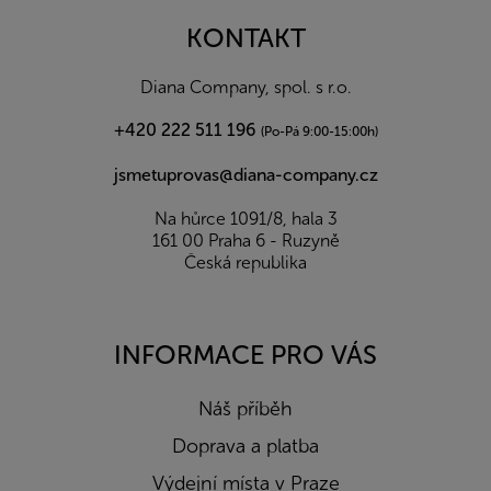
p
a
KONTAKT
t
í
Diana Company, spol. s r.o.
+420 222 511 196
(Po-Pá 9:00-15:00h)
jsmetuprovas@diana-company.cz
Na hůrce 1091/8, hala 3
161 00 Praha 6 - Ruzyně
Česká republika
INFORMACE PRO VÁS
Náš příběh
Doprava a platba
Výdejní místa v Praze