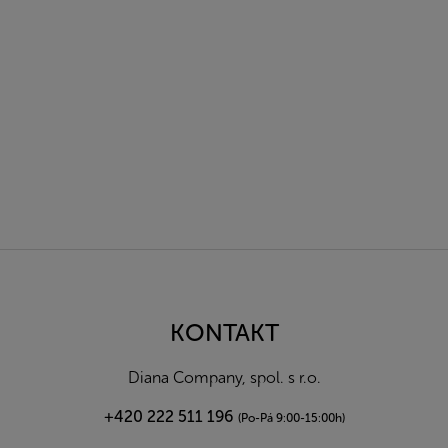
Z
á
p
a
KONTAKT
t
í
Diana Company, spol. s r.o.
+420 222 511 196
(Po-Pá 9:00-15:00h)