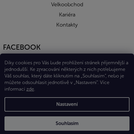
Velkoobchod
Kariéra
Kontakty
FACEBOOK
Díky cookies pro Vás bude prohlížení stránek příjemnější a
jednodušší. Ke zpracování některých z nich potřebujeme
Váš souhlas, který dáte kliknutím na „Souhlasím“, nebo je
můžete odsouhlasit jednotlivě v „Nastavení“.
Více
informací
zde
.
Vytvořil Shoptet Premium
Nastavení
Copyright 2026
Eshop Diana Company, spol. s r.o.
. Všechna
Souhlasím
práva vyhrazena.