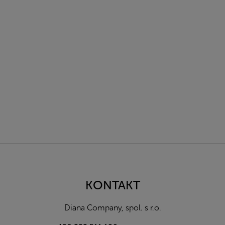
Z
á
p
a
KONTAKT
t
í
Diana Company, spol. s r.o.