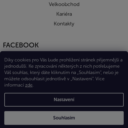
Velkoobchod
Kariéra
Kontakty
FACEBOOK
Díky cookies pro Vás bude prohlížení stránek příjemnější a
jednodušší. Ke zpracování některých z nich potřebujeme
Váš souhlas, který dáte kliknutím na „Souhlasím“, nebo je
můžete odsouhlasit jednotlivě v „Nastavení“.
Více
informací
zde
.
Vytvořil Shoptet Premium
Nastavení
Copyright 2026
Eshop Diana Company, spol. s r.o.
. Všechna
Souhlasím
práva vyhrazena.