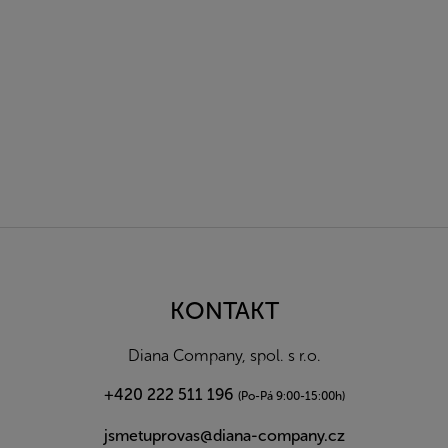
Z
á
p
a
KONTAKT
t
í
Diana Company, spol. s r.o.
+420 222 511 196
(Po-Pá 9:00-15:00h)
jsmetuprovas@diana-company.cz