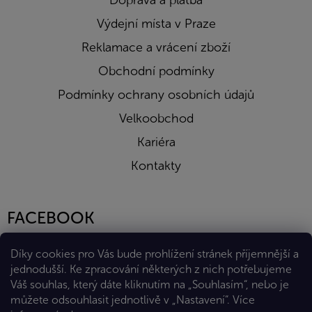
Doprava a platba
Výdejní místa v Praze
Reklamace a vrácení zboží
Obchodní podmínky
Podmínky ochrany osobních údajů
Velkoobchod
Kariéra
Kontakty
FACEBOOK
Díky cookies pro Vás bude prohlížení stránek příjemnější a
jednodušší. Ke zpracování některých z nich potřebujeme
Váš souhlas, který dáte kliknutím na „Souhlasím“, nebo je
můžete odsouhlasit jednotlivě v „Nastavení“.
Více