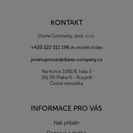
Z
á
p
a
KONTAKT
t
í
Diana Company, spol. s r.o.
+420 222 511 196
(Po-Pá 9:00-15:00h)
jsmetuprovas@diana-company.cz
Na hůrce 1091/8, hala 3
161 00 Praha 6 - Ruzyně
Česká republika
INFORMACE PRO VÁS
Náš příběh