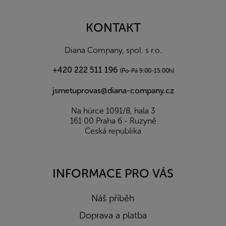
á
p
a
KONTAKT
t
í
Diana Company, spol. s r.o.
+420 222 511 196
(Po-Pá 9:00-15:00h)
jsmetuprovas@diana-company.cz
Na hůrce 1091/8, hala 3
161 00 Praha 6 - Ruzyně
Česká republika
INFORMACE PRO VÁS
Náš příběh
Doprava a platba