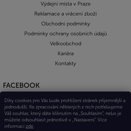
Výdejní místa v Praze
Reklamace a vrácení zboží
Obchodní podmínky
Podmínky ochrany osobních údajů
Velkoobchod
Kariéra
Kontakty
FACEBOOK
Díky cookies pro Vás bude prohlížení stránek příjemnější a
jednodušší. Ke zpracování některých z nich potřebujeme
Váš souhlas, který dáte kliknutím na „Souhlasím“, nebo je
můžete odsouhlasit jednotlivě v „Nastavení“.
Více
informací
zde
.