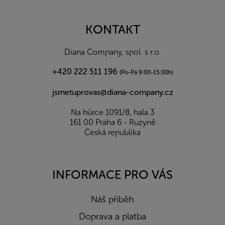
á
p
a
KONTAKT
t
í
Diana Company, spol. s r.o.
+420 222 511 196
(Po-Pá 9:00-15:00h)
jsmetuprovas@diana-company.cz
Na hůrce 1091/8, hala 3
161 00 Praha 6 - Ruzyně
Česká republika
INFORMACE PRO VÁS
Náš příběh
Doprava a platba