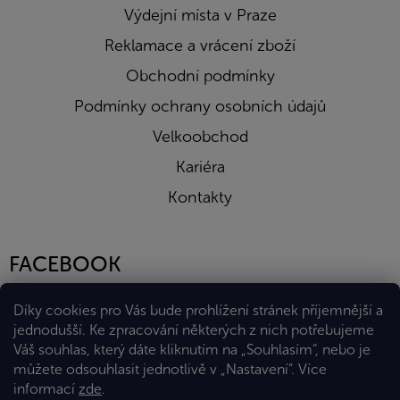
Výdejní místa v Praze
Reklamace a vrácení zboží
Obchodní podmínky
Podmínky ochrany osobních údajů
Velkoobchod
Kariéra
Kontakty
FACEBOOK
Díky cookies pro Vás bude prohlížení stránek příjemnější a
jednodušší. Ke zpracování některých z nich potřebujeme
Váš souhlas, který dáte kliknutím na „Souhlasím“, nebo je
můžete odsouhlasit jednotlivě v „Nastavení“.
Více
informací
zde
.