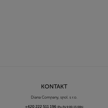
Z
á
p
a
KONTAKT
t
í
Diana Company, spol. s r.o.
+420 222 511 196
(Po-Pá 9:00-15:00h)