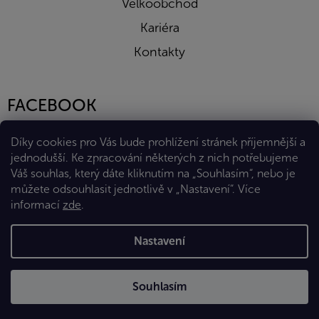
Velkoobchod
Kariéra
Kontakty
FACEBOOK
Díky cookies pro Vás bude prohlížení stránek příjemnější a
jednodušší. Ke zpracování některých z nich potřebujeme
Váš souhlas, který dáte kliknutím na „Souhlasím“, nebo je
můžete odsouhlasit jednotlivě v „Nastavení“.
Více
informací
zde
.
Vytvořil Shoptet Premium
Nastavení
Copyright 2026
Eshop Diana Company, spol. s r.o.
. Všechna
Souhlasím
práva vyhrazena.