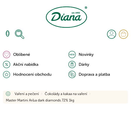
Přejít
na
obsah
N
K
Oblíbené
Novinky
Akční nabídka
Dárky
Hodnocení obchodu
Doprava a platba
Domů
Vaření a pečení
Čokolády a kakaa na vaření
Master Martini Ariba dark diamonds 72% 1kg