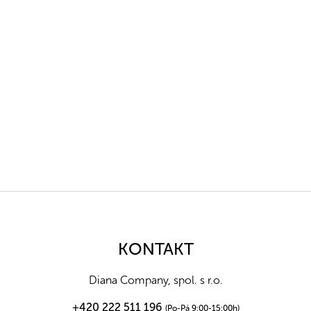
Z
á
p
a
KONTAKT
t
í
Diana Company, spol. s r.o.
+420 222 511 196
(Po-Pá 9:00-15:00h)