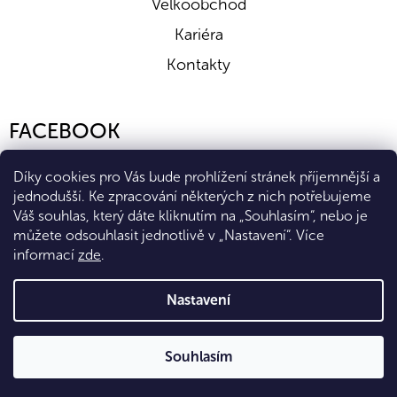
Velkoobchod
Kariéra
Kontakty
FACEBOOK
Díky cookies pro Vás bude prohlížení stránek příjemnější a
jednodušší. Ke zpracování některých z nich potřebujeme
Váš souhlas, který dáte kliknutím na „Souhlasím“, nebo je
můžete odsouhlasit jednotlivě v „Nastavení“.
Více
informací
zde
.
Vytvořil Shoptet Premium
Nastavení
Copyright 2026
Eshop Diana Company, spol. s r.o.
. Všechna
Souhlasím
práva vyhrazena.