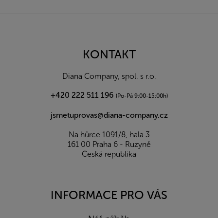
Z
á
p
a
KONTAKT
t
í
Diana Company, spol. s r.o.
+420 222 511 196
(Po-Pá 9:00-15:00h)
jsmetuprovas@diana-company.cz
Na hůrce 1091/8, hala 3
161 00 Praha 6 - Ruzyně
Česká republika
INFORMACE PRO VÁS