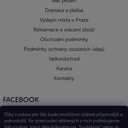
Náš příběh
Doprava a platba
Výdejní místa v Praze
Reklamace a vrácení zboží
Obchodní podmínky
Podmínky ochrany osobních údajů
Velkoobchod
Kariéra
Kontakty
FACEBOOK
Díky cookies pro Vás bude prohlížení stránek příjemnější a
jednodušší. Ke zpracování některých z nich potřebujeme
Váš souhlas, který dáte kliknutím na „Souhlasím“, nebo je