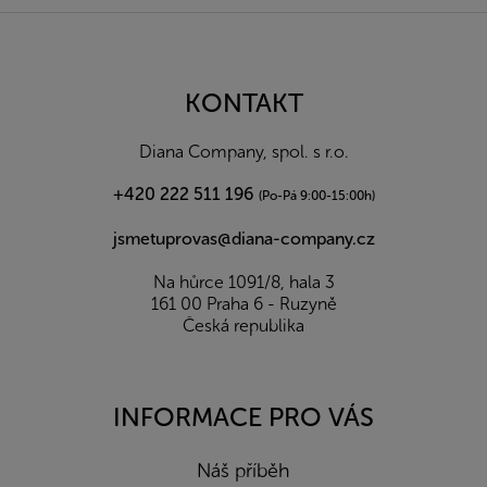
Z
á
p
a
KONTAKT
t
í
Diana Company, spol. s r.o.
+420 222 511 196
(Po-Pá 9:00-15:00h)
jsmetuprovas@diana-company.cz
Na hůrce 1091/8, hala 3
161 00 Praha 6 - Ruzyně
Česká republika
INFORMACE PRO VÁS
Náš příběh