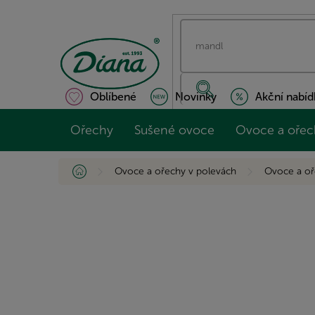
Přejít
na
obsah
Oblíbené
Novinky
Akční nabíd
Ořechy
Sušené ovoce
Ovoce a ořec
Domů
Ovoce a ořechy v polevách
Ovoce a oř