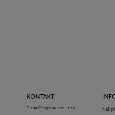
Z
á
p
a
KONTAKT
INF
t
í
Diana Company, spol. s r.o.
Náš p