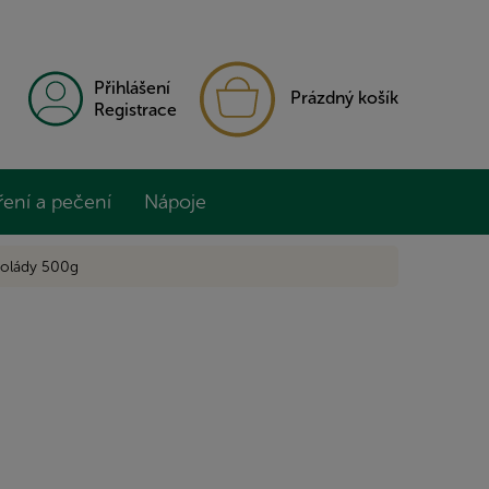
NÁKUPNÍ
Přihlášení
Prázdný košík
KOŠÍK
Registrace
ření a pečení
Nápoje
kolády 500g