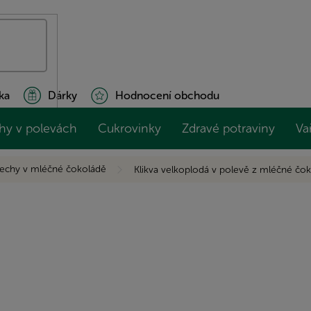
ka
Dárky
Hodnocení obchodu
hy v polevách
Cukrovinky
Zdravé potraviny
Va
echy v mléčné čokoládě
Klikva velkoplodá v polevě z mléčné čo