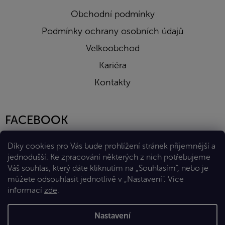
Obchodní podmínky
Podmínky ochrany osobních údajů
Velkoobchod
Kariéra
Kontakty
FACEBOOK
Díky cookies pro Vás bude prohlížení stránek příjemnější a
jednodušší. Ke zpracování některých z nich potřebujeme
Váš souhlas, který dáte kliknutím na „Souhlasím“, nebo je
můžete odsouhlasit jednotlivě v „Nastavení“.
Více
informací
zde
.
Vytvořil Shoptet Premium
Nastavení