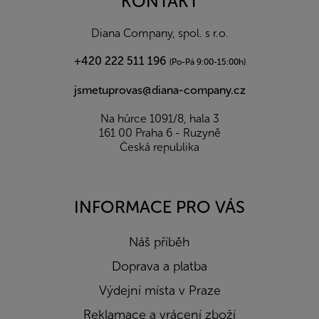
KONTAKT
t
í
Diana Company, spol. s r.o.
+420 222 511 196
(Po-Pá 9:00-15:00h)
jsmetuprovas@diana-company.cz
Na hůrce 1091/8, hala 3
161 00 Praha 6 - Ruzyně
Česká republika
INFORMACE PRO VÁS
Náš příběh
Doprava a platba
Výdejní místa v Praze
Reklamace a vrácení zboží