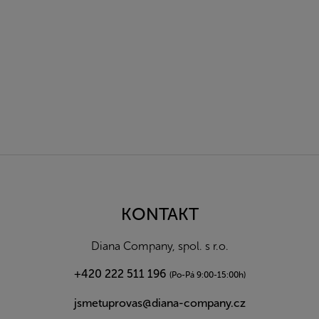
Z
á
p
a
KONTAKT
t
í
Diana Company, spol. s r.o.
+420 222 511 196
(Po-Pá 9:00-15:00h)
jsmetuprovas@diana-company.cz