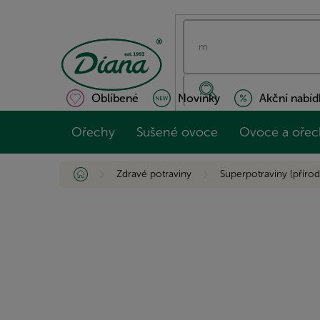
Přejít
na
obsah
Oblíbené
Novinky
Akční nabíd
Ořechy
Sušené ovoce
Ovoce a ořec
Domů
Zdravé potraviny
Superpotraviny (přírod