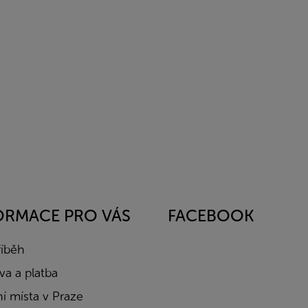
ORMACE PRO VÁS
FACEBOOK
říběh
a a platba
í místa v Praze