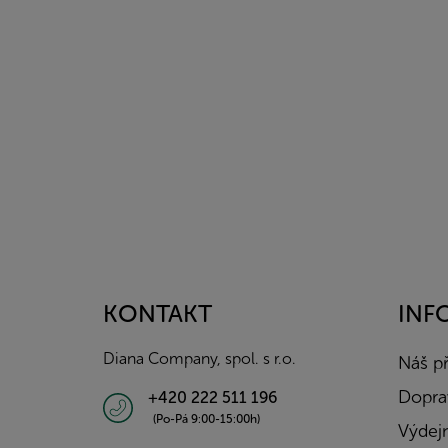
Z
á
p
a
KONTAKT
INF
t
í
Diana Company, spol. s r.o.
Náš p
Doprav
+420 222 511 196
(Po-Pá 9:00-15:00h)
Výdejn