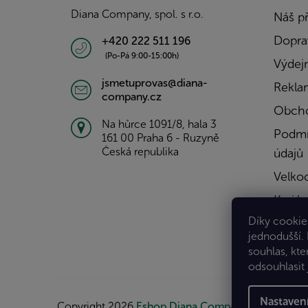
í
Diana Company, spol. s r.o.
Náš p
Doprav
+420 222 511 196
(Po-Pá 9:00-15:00h)
Výdejn
jsmetuprovas@diana-
Rekla
company.cz
Obcho
Na hůrce 1091/8, hala 3
Podmí
161 00 Praha 6 - Ruzyně
Česká republika
údajů
Velko
Kariér
Díky cookies
Konta
jednodušší.
souhlas, kte
odsouhlasit 
Nastaven
Copyright 2026
Eshop Diana Company, spol. s r.o.
.