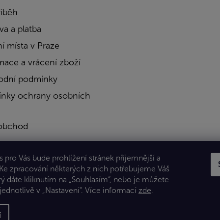
říběh
a a platba
í místa v Praze
mace a vrácení zboží
dní podmínky
nky ochrany osobních
obchod
a
 pro Vás bude prohlížení stránek příjemnější a
kty
 Ke zpracování některých z nich potřebujeme Váš
rý dáte kliknutím na „Souhlasím“, nebo je můžete
jednotlivě v „Nastavení“.
Více informací
zde
.
í
 Všechna práva vyhrazena.