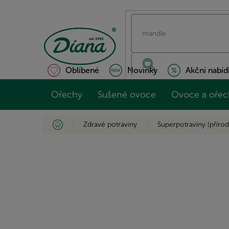
Přejít
na
obsah
Oblíbené
Novinky
Akční nabíd
Ořechy
Sušené ovoce
Ovoce a ořec
Domů
Zdravé potraviny
Superpotraviny (přírod