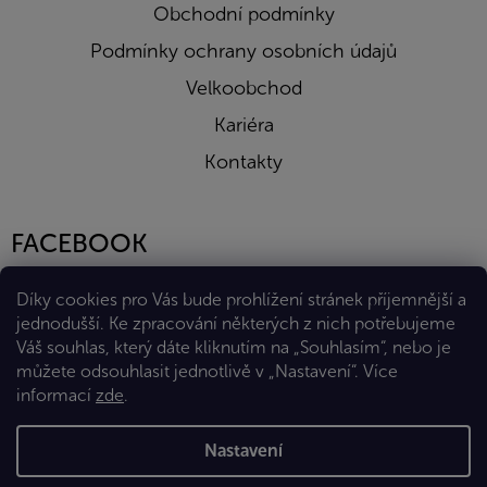
Obchodní podmínky
Podmínky ochrany osobních údajů
Velkoobchod
Kariéra
Kontakty
FACEBOOK
Díky cookies pro Vás bude prohlížení stránek příjemnější a
jednodušší. Ke zpracování některých z nich potřebujeme
Váš souhlas, který dáte kliknutím na „Souhlasím“, nebo je
můžete odsouhlasit jednotlivě v „Nastavení“.
Více
informací
zde
.
Vytvořil Shoptet Premium
Nastavení