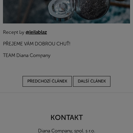
Recept by
@leilablaz
PŘEJEME VÁM DOBROU CHUŤ!
TEAM Diana Company
PŘEDCHOZÍ ČLÁNEK
DALŠÍ ČLÁNEK
Z
á
p
a
KONTAKT
t
í
Diana Company, spol. s r.o.