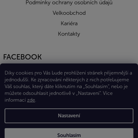
Podmínky ochrany osobních údajů
Velkoobchod
Kariéra
Kontakty
FACEBOOK
Díky cookies pro Vás bude prohlížení stránek příjemnější a
jednodušší. Ke zpracování některých z nich potřebujeme
Váš souhlas, který dáte kliknutím na „Souhlasím“, nebo je
můžete odsouhlasit jednotlivě v „Nastavení“.
Více
informací
zde
.
Vytvořil Shoptet Premium
Nastavení
Copyright 2026
Eshop Diana Company, spol. s r.o.
. Všechna
Souhlasím
práva vyhrazena.