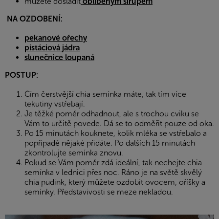
mů
žete dosladit
oblíbeným sirupem
NA OZDOBENÍ:
pekanové ořechy
pistáciová jádra
slunečnice loupaná
POSTUP:
Čím čerstvější chia semínka máte, tak tím více
tekutiny vstřebají.
Je těžké poměr odhadnout, ale s trochou cviku se
Vám to určitě povede. Dá se to odměřit pouze od oka.
Po 15 minutách kouknete, kolik mléka se vstřebalo a
popřípadě nějaké přidáte. Po dalších 15 minutách
zkontrolujte semínka znovu.
Pokud se Vám poměr zdá ideální, tak nechejte chia
semínka v lednici přes noc. Ráno je na světě skvělý
chia pudink, který můžete ozdobit ovocem, oříšky a
semínky. Představivosti se meze nekladou.