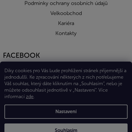
Podmínky ochrany osobních údajů
Velkoobchod
Kariéra
Kontakty
FACEBOOK
Díky cookies pro Vás bude prohlížení stránek příjemnější a
jednodušší. Ke zpracování některých z nich potřebujeme
Váš souhlas, který dáte kliknutím na „Souhlasím“, nebo je
můžete odsouhlasit jednotlivě v „Nastavení“.
Více
informací
zde
.
Vytvořil Shoptet Premium
Nastavení
Copyright 2026
Eshop Diana Company, spol. s r.o.
. Všechna
Souhlasím
práva vyhrazena.