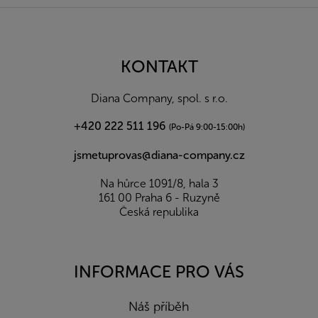
Z
á
p
a
KONTAKT
t
í
Diana Company, spol. s r.o.
+420 222 511 196
(Po-Pá 9:00-15:00h)
jsmetuprovas@diana-company.cz
Na hůrce 1091/8, hala 3
161 00 Praha 6 - Ruzyně
Česká republika
INFORMACE PRO VÁS
Náš příběh