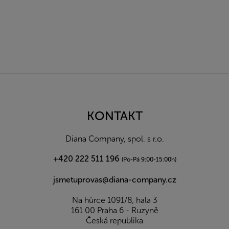
Z
á
p
a
KONTAKT
t
í
Diana Company, spol. s r.o.
+420 222 511 196
(Po-Pá 9:00-15:00h)
jsmetuprovas@diana-company.cz
Na hůrce 1091/8, hala 3
161 00 Praha 6 - Ruzyně
Česká republika