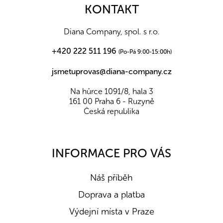
a
KONTAKT
t
í
Diana Company, spol. s r.o.
+420 222 511 196
(Po-Pá 9:00-15:00h)
jsmetuprovas@diana-company.cz
Na hůrce 1091/8, hala 3
161 00 Praha 6 - Ruzyně
Česká republika
INFORMACE PRO VÁS
Náš příběh
Doprava a platba
Výdejní místa v Praze