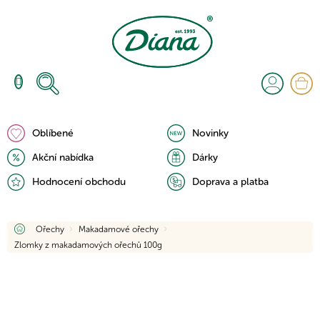
Přejít
na
obsah
N
K
Oblíbené
Novinky
Akční nabídka
Dárky
Hodnocení obchodu
Doprava a platba
Domů
Ořechy
Makadamové ořechy
Zlomky z makadamových ořechů 100g