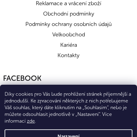
Reklamace a vrácení zboží
Obchodní podmínky
Podmínky ochrany osobních údajů
Velkoobchod
Kariéra
Kontakty
FACEBOOK
Díky cookies pro Vás bude prohlížení stránek příjemnější a
jednodušší. Ke zpracování některých z nich potřebujeme
Váš souhlas, který dáte kliknutím na „Souhlasím“, nebo je
můžete odsouhlasit jednotlivě v „Nastavení“.
Více
informací
zde
.
Vytvořil Shoptet Premium
Nastavení