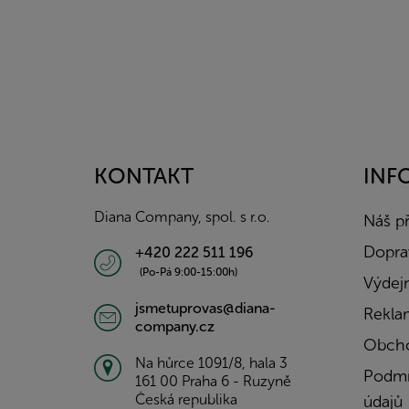
Z
á
p
a
KONTAKT
INF
t
í
Diana Company, spol. s r.o.
Náš p
Doprav
+420 222 511 196
(Po-Pá 9:00-15:00h)
Výdejn
jsmetuprovas@diana-
Rekla
company.cz
Obcho
Na hůrce 1091/8, hala 3
Podmí
161 00 Praha 6 - Ruzyně
Česká republika
údajů