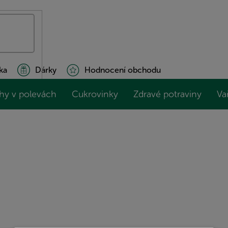
ka
Dárky
Hodnocení obchodu
hy v polevách
Cukrovinky
Zdravé potraviny
Va