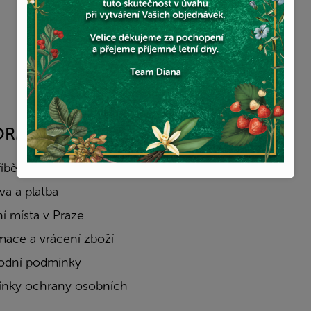
ORMACE PRO VÁS
FACEBOOK
říběh
a a platba
í místa v Praze
mace a vrácení zboží
dní podmínky
nky ochrany osobních