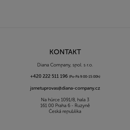
Z
á
p
a
KONTAKT
t
í
Diana Company, spol. s r.o.
+420 222 511 196
(Po-Pá 9:00-15:00h)
jsmetuprovas@diana-company.cz
Na hůrce 1091/8, hala 3
161 00 Praha 6 - Ruzyně
Česká republika