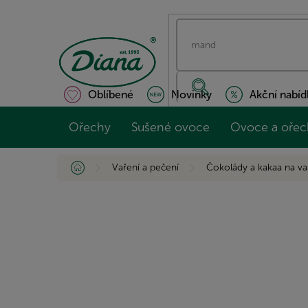
Přejít
na
obsah
Oblíbené
Novinky
Akční nabíd
Ořechy
Sušené ovoce
Ovoce a ořec
Domů
Vaření a pečení
Čokolády a kakaa na va