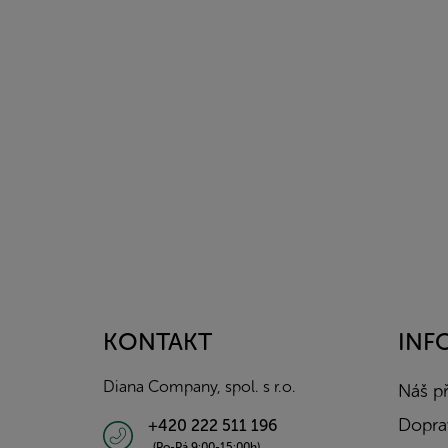
Z
á
p
a
KONTAKT
INF
t
í
Diana Company, spol. s r.o.
Náš p
Doprav
+420 222 511 196
(Po-Pá 9:00-15:00h)