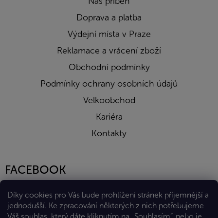
Náš příběh
Doprava a platba
Výdejní místa v Praze
Reklamace a vrácení zboží
Obchodní podmínky
Podmínky ochrany osobních údajů
Velkoobchod
Kariéra
Kontakty
FACEBOOK
Díky cookies pro Vás bude prohlížení stránek příjemnější a
jednodušší. Ke zpracování některých z nich potřebujeme
Váš souhlas, který dáte kliknutím na „Souhlasím“, nebo je