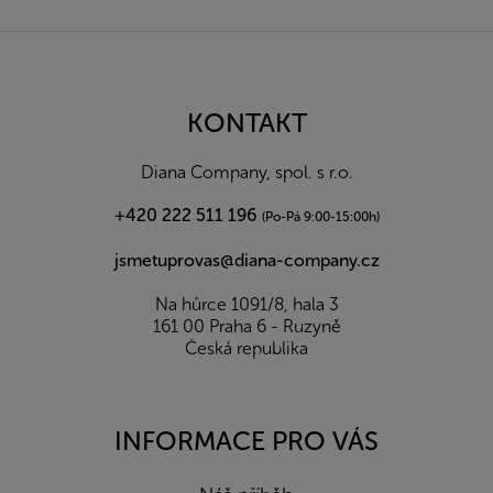
Z
á
p
a
KONTAKT
t
í
Diana Company, spol. s r.o.
+420 222 511 196
(Po-Pá 9:00-15:00h)
jsmetuprovas@diana-company.cz
Na hůrce 1091/8, hala 3
161 00 Praha 6 - Ruzyně
Česká republika
INFORMACE PRO VÁS