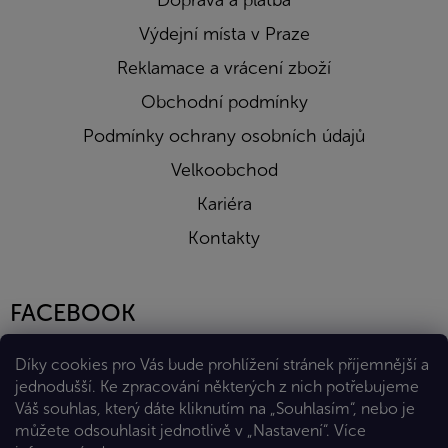
Doprava a platba
Výdejní místa v Praze
Reklamace a vrácení zboží
Obchodní podmínky
Podmínky ochrany osobních údajů
Velkoobchod
Kariéra
Kontakty
FACEBOOK
Díky cookies pro Vás bude prohlížení stránek příjemnější a
jednodušší. Ke zpracování některých z nich potřebujeme
Váš souhlas, který dáte kliknutím na „Souhlasím“, nebo je
můžete odsouhlasit jednotlivě v „Nastavení“.
Více