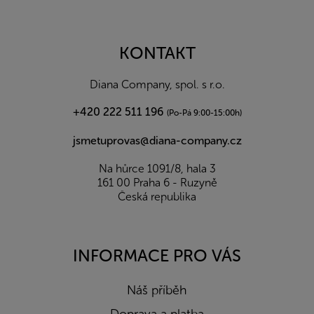
Z
á
p
a
KONTAKT
t
í
Diana Company, spol. s r.o.
+420 222 511 196
(Po-Pá 9:00-15:00h)
jsmetuprovas@diana-company.cz
Na hůrce 1091/8, hala 3
161 00 Praha 6 - Ruzyně
Česká republika
INFORMACE PRO VÁS
Náš příběh