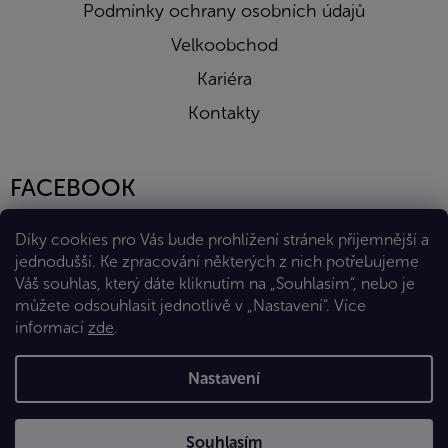
Podmínky ochrany osobních údajů
Velkoobchod
Kariéra
Kontakty
FACEBOOK
Díky cookies pro Vás bude prohlížení stránek příjemnější a
jednodušší. Ke zpracování některých z nich potřebujeme
Váš souhlas, který dáte kliknutím na „Souhlasím“, nebo je
můžete odsouhlasit jednotlivě v „Nastavení“.
Více
informací
zde
.
Vytvořil Shoptet Premium
Nastavení
Copyright 2026
Eshop Diana Company, spol. s r.o.
. Všechna
Souhlasím
práva vyhrazena.