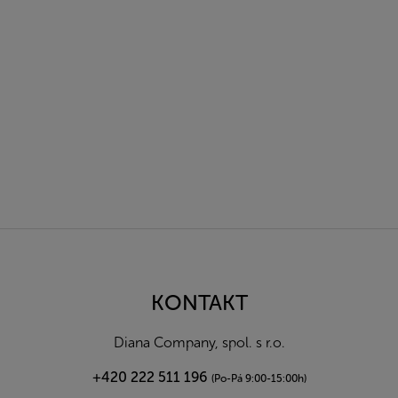
Z
á
p
a
KONTAKT
t
í
Diana Company, spol. s r.o.
+420 222 511 196
(Po-Pá 9:00-15:00h)