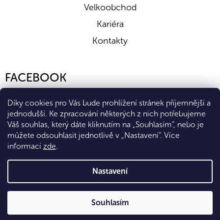
Velkoobchod
Kariéra
Kontakty
FACEBOOK
Díky cookies pro Vás bude prohlížení stránek příjemnější a
jednodušší. Ke zpracování některých z nich potřebujeme
Váš souhlas, který dáte kliknutím na „Souhlasím“, nebo je
můžete odsouhlasit jednotlivě v „Nastavení“.
Více
informací
zde
.
Vytvořil Shoptet Premium
Nastavení
Copyright 2026
Eshop Diana Company, spol. s r.o.
. Všechna
Souhlasím
práva vyhrazena.