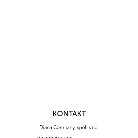
Z
á
p
a
KONTAKT
t
í
Diana Company, spol. s r.o.