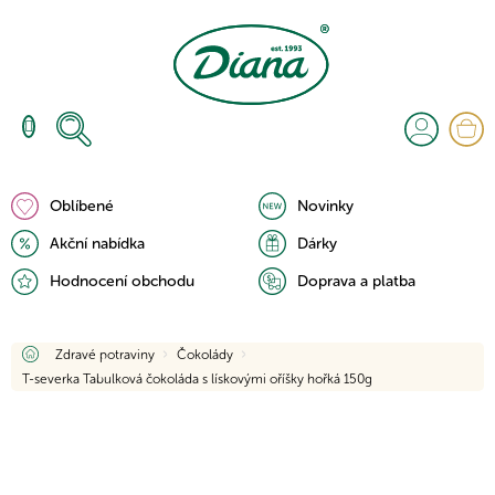
Přejít
na
obsah
N
K
Oblíbené
Novinky
Akční nabídka
Dárky
Hodnocení obchodu
Doprava a platba
Domů
Zdravé potraviny
Čokolády
T-severka Tabulková čokoláda s lískovými oříšky hořká 150g