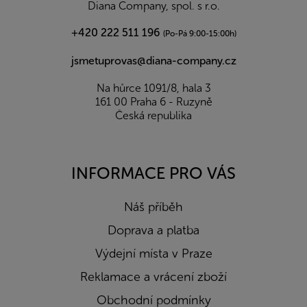
í
Diana Company, spol. s r.o.
+420 222 511 196
(Po-Pá 9:00-15:00h)
jsmetuprovas@diana-company.cz
Na hůrce 1091/8, hala 3
161 00 Praha 6 - Ruzyně
Česká republika
INFORMACE PRO VÁS
Náš příběh
Doprava a platba
Výdejní místa v Praze
Reklamace a vrácení zboží
Obchodní podmínky