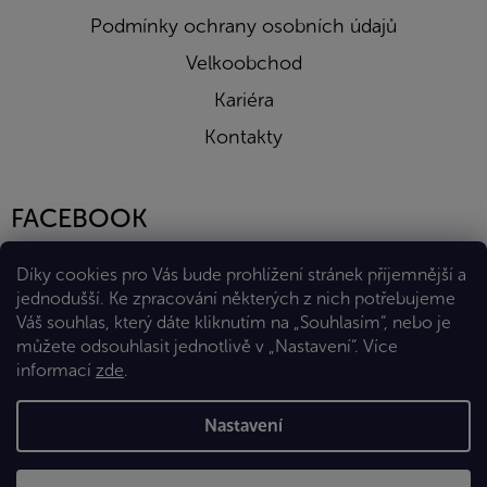
Podmínky ochrany osobních údajů
Velkoobchod
Kariéra
Kontakty
FACEBOOK
Díky cookies pro Vás bude prohlížení stránek příjemnější a
jednodušší. Ke zpracování některých z nich potřebujeme
Váš souhlas, který dáte kliknutím na „Souhlasím“, nebo je
můžete odsouhlasit jednotlivě v „Nastavení“.
Více
informací
zde
.
Vytvořil Shoptet Premium
Nastavení
Copyright 2026
Eshop Diana Company, spol. s r.o.
. Všechna