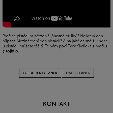
Proč se pistáciím přezdívá „šťastné oříšky“? Na který den
připadá Mezinárodní den pistácií? A na jaké cenné živiny se
u pistácií můžete těšit? To vám poví Týna Skalická z profilu
@tojidlo
.
PŘEDCHOZÍ ČLÁNEK
DALŠÍ ČLÁNEK
Z
á
p
a
KONTAKT
t