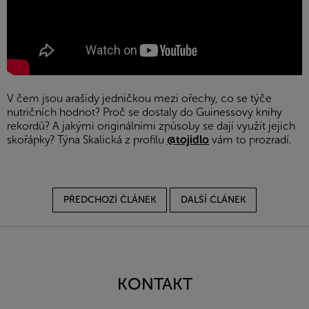
V čem jsou arašídy jedničkou mezi ořechy, co se týče
nutričních hodnot?
Proč se dostaly do
Guinessovy knihy
rekordů?
A jakými originálními způsoby se dají využít jejich
skořápky? Týna Skalická z profilu
@tojidlo
vám to prozradí.
PŘEDCHOZÍ ČLÁNEK
DALŠÍ ČLÁNEK
Z
á
p
a
KONTAKT
t