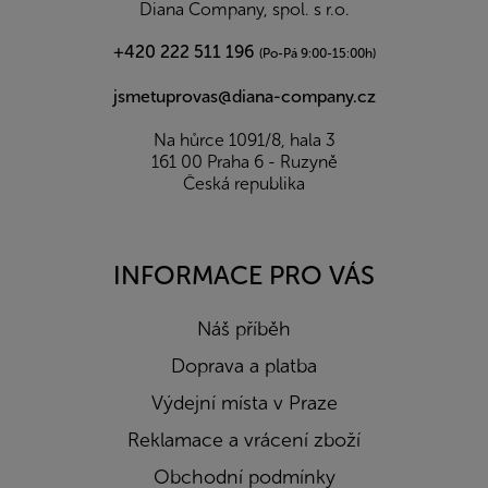
í
Diana Company, spol. s r.o.
+420 222 511 196
(Po-Pá 9:00-15:00h)
jsmetuprovas@diana-company.cz
Na hůrce 1091/8, hala 3
161 00 Praha 6 - Ruzyně
Česká republika
INFORMACE PRO VÁS
Náš příběh
Doprava a platba
Výdejní místa v Praze
Reklamace a vrácení zboží
Obchodní podmínky