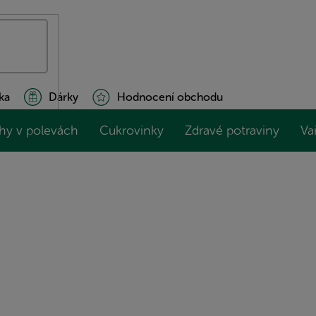
ka
Dárky
Hodnocení obchodu
hy v polevách
Cukrovinky
Zdravé potraviny
Va