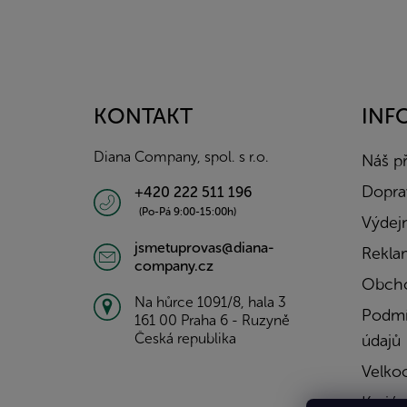
Z
á
p
a
KONTAKT
INF
t
í
Diana Company, spol. s r.o.
Náš p
Doprav
+420 222 511 196
(Po-Pá 9:00-15:00h)
Výdejn
jsmetuprovas@diana-
Rekla
company.cz
Obcho
Na hůrce 1091/8, hala 3
Podmí
161 00 Praha 6 - Ruzyně
Česká republika
údajů
Velko
Kariér