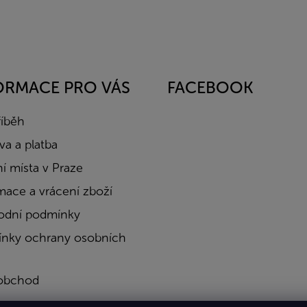
ORMACE PRO VÁS
FACEBOOK
říběh
a a platba
í místa v Praze
mace a vrácení zboží
dní podmínky
nky ochrany osobních
obchod
a