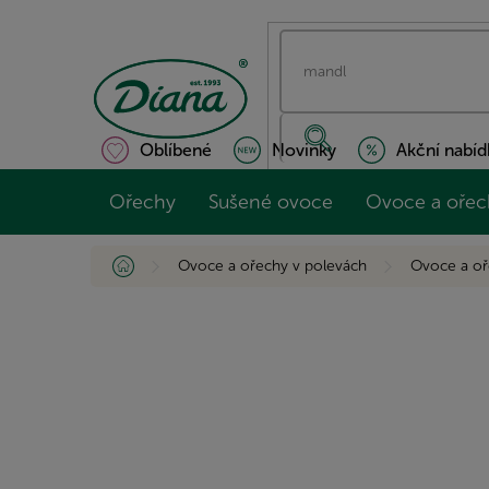
Přejít
na
obsah
Oblíbené
Novinky
Akční nabíd
Ořechy
Sušené ovoce
Ovoce a ořec
Domů
Ovoce a ořechy v polevách
Ovoce a oř