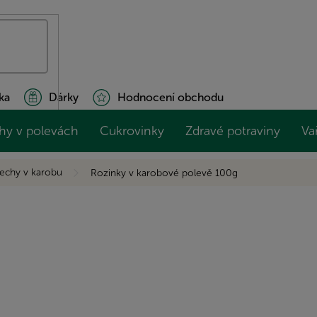
ka
Dárky
Hodnocení obchodu
hy v polevách
Cukrovinky
Zdravé potraviny
Va
echy v karobu
Rozinky v karobové polevě 100g