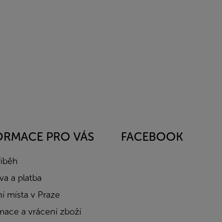
ORMACE PRO VÁS
FACEBOOK
říběh
a a platba
í místa v Praze
mace a vrácení zboží