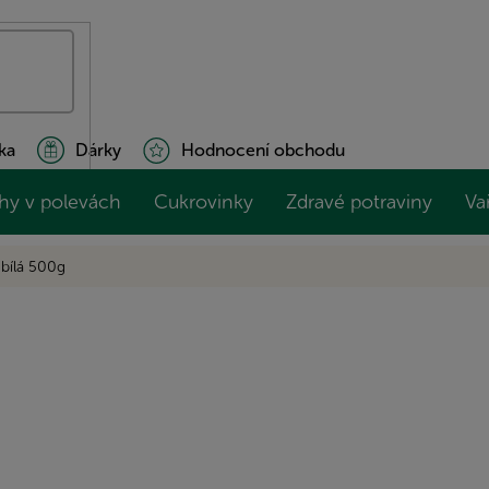
ka
Dárky
Hodnocení obchodu
hy v polevách
Cukrovinky
Zdravé potraviny
Va
bílá 500g