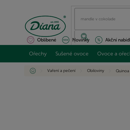
Přejít
na
obsah
Oblíbené
Novinky
Akční nabíd
Ořechy
Sušené ovoce
Ovoce a ořec
Domů
Vaření a pečení
Obiloviny
Quinoa 