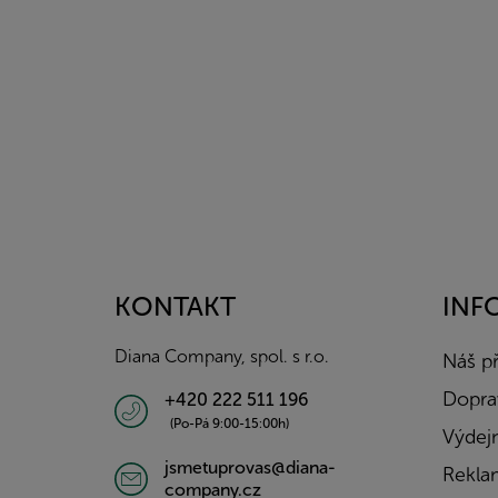
Z
á
p
a
KONTAKT
INF
t
í
Diana Company, spol. s r.o.
Náš p
Doprav
+420 222 511 196
(Po-Pá 9:00-15:00h)
Výdejn
jsmetuprovas@diana-
Rekla
company.cz