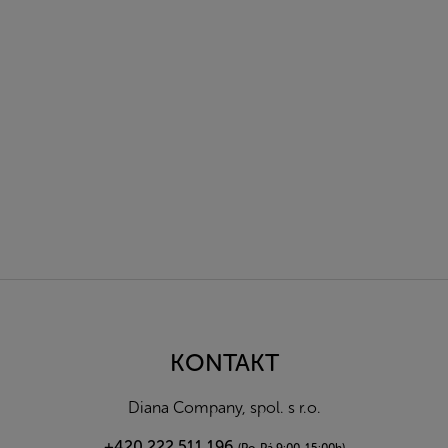
Z
á
p
a
KONTAKT
t
í
Diana Company, spol. s r.o.
+420 222 511 196