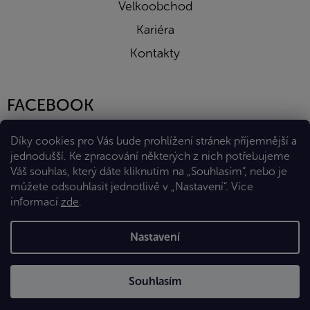
Velkoobchod
Kariéra
Kontakty
FACEBOOK
Díky cookies pro Vás bude prohlížení stránek příjemnější a
jednodušší. Ke zpracování některých z nich potřebujeme
Váš souhlas, který dáte kliknutím na „Souhlasím“, nebo je
můžete odsouhlasit jednotlivě v „Nastavení“.
Více
informací
zde
.
Vytvořil Shoptet Premium
Nastavení
Copyright 2026
Eshop Diana Company, spol. s r.o.
. Všechna
Souhlasím
práva vyhrazena.