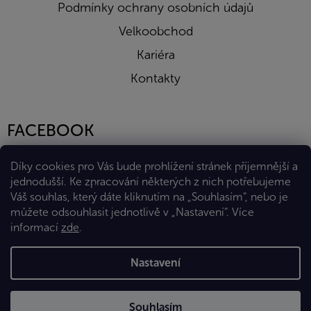
Podmínky ochrany osobních údajů
Velkoobchod
Kariéra
Kontakty
FACEBOOK
Díky cookies pro Vás bude prohlížení stránek příjemnější a
jednodušší. Ke zpracování některých z nich potřebujeme
Váš souhlas, který dáte kliknutím na „Souhlasím“, nebo je
můžete odsouhlasit jednotlivě v „Nastavení“.
Více
informací
zde
.
Vytvořil Shoptet Premium
Nastavení
Copyright 2026
Eshop Diana Company, spol. s r.o.
. Všechna
Souhlasím
práva vyhrazena.