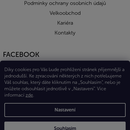
Podmínky ochrany osobních údajů
Velkoobchod
Kariéra
Kontakty
FACEBOOK
Díky cookies pro Vás bude prohlížení stránek příjemnější a
jednodušší. Ke zpracování některých z nich potřebujeme
Váš souhlas, který dáte kliknutím na „Souhlasím“, nebo je
můžete odsouhlasit jednotlivě v „Nastavení“.
Více
informací
zde
.
Vytvořil Shoptet Premium
Nastavení
Copyright 2026
Eshop Diana Company, spol. s r.o.
. Všechna
Souhlasím
práva vyhrazena.